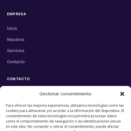
EMPRESA
Inicio
Nosotros
Servicios
Contacto
CONTACTO
CORREO
Gestionar consentimiento
contacto@eurekacreativos.com
Para ofrecer las mejores experiencias, utilizamos tecnologías como las
cookies para almacenar y/o acceder a la información del dispositivo. El
UBICACIÓN
consentimiento de estas tecnologías nos permitirá procesar datos
Mérida, Yucatán, México
como el comportamiento de navegación o las identificaciones únicas
en este sitio. No consentir o retirar el consentimiento, puede afectar