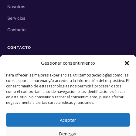
Nosotros
Servicios
Contacto
CONTACTO
CORREO
Gestionar consentimiento
contacto@eurekacreativos.com
Para ofrecer las mejores experiencias, utilizamos tecnologías como las
cookies para almacenar y/o acceder a la información del dispositivo. El
UBICACIÓN
consentimiento de estas tecnologías nos permitirá procesar datos
Mérida, Yucatán, México
como el comportamiento de navegación o las identificaciones únicas
en este sitio. No consentir o retirar el consentimiento, puede afectar
negativamente a ciertas características y funciones.
ESCRÍBENOS POR WHATSAPP
Aceptar
Denegar