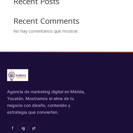
Recent Posts
Contenido & Social Media
Redes sociales con estrategia
Recent Comments
Producción & Edición de Video
No hay comentarios que mostrar.
De guion a entrega final
Automatizaciones
CRM, bots y flujos con n8n
Capacitación Empresarial
Auditoría, cursos y Mystery Shopping
Agencia de marketing digital en Mérida,
Yucatán. Mostramos el alma de tu
negocio con diseño, contenido y
estrategia que convierten.
f
ig
yt