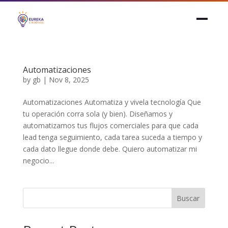
Automatizaciones
by
gb
|
Nov 8, 2025
Automatizaciones Automatiza y vivela tecnología Que
tu operación corra sola (y bien). Diseñamos y
Diseño Web
automatizamos tus flujos comerciales para que cada
Sitios rápidos, bellos y que convierten
lead tenga seguimiento, cada tarea suceda a tiempo y
cada dato llegue donde debe. Quiero automatizar mi
Campañas ADS
negocio...
Meta, Google y WhatsApp Ads
Buscar
Branding & Diseño Gráfico
Identidad visual completa